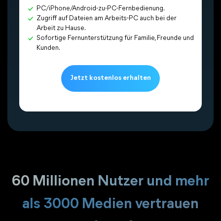
PC/iPhone/Android-zu-PC-Fernbedienung.
Zugriff auf Dateien am Arbeits-PC auch bei der
Nachteile
Arbeit zu Hause.
Mittlere Übertragungsrate.
Sofortige Fernunterstützung für Familie, Freunde und
Übertragungsfehler können auftreten.
Kunden.
Abhängig von einem guten Netzumfeld.
Jetzt kostenlos erhalten
60 Millionen Nutzer und mehr
als 3000 Medien vertrauen