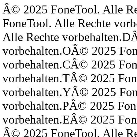
Â© 2025 FoneTool. Alle Rechte vorbehalten.<Â© 2025 FoneTool. Alle Rechte vorbehalten.!Â© 2025 FoneTool. Alle Rechte vorbehalten.DÂ© 2025 FoneTool. Alle Rechte vorbehalten.OÂ© 2025 FoneTool. Alle Rechte vorbehalten.CÂ© 2025 FoneTool. Alle Rechte vorbehalten.TÂ© 2025 FoneTool. Alle Rechte vorbehalten.YÂ© 2025 FoneTool. Alle Rechte vorbehalten.PÂ© 2025 FoneTool. Alle Rechte vorbehalten.EÂ© 2025 FoneTool. Alle Rechte vorbehalten. Â© 2025 FoneTool. Alle Rechte vorbehalten.hÂ© 2025 FoneTool. Alle Rechte vorbehalten.tÂ© 2025 FoneTool. Alle Rechte vorbehalten.mÂ© 2025 FoneTool. Alle Rechte vorbehalten.lÂ© 2025 FoneTool. Alle Rechte vorbehalten.>Â© 2025 FoneTool. Alle Rechte vorbehalten. Â© 2025 FoneTool. Alle Rechte vorbehalten.<Â© 2025 FoneTool. Alle Rechte vorbehalten.hÂ© 2025 FoneTool. Alle Rechte vorbehalten.tÂ© 2025 FoneTool. Alle Rechte vorbehalten.mÂ© 2025 FoneTool. Alle Rechte vorbehalten.lÂ© 2025 FoneTool. Alle Rechte vorbehalten. Â© 2025 FoneTool. Alle Rechte vorbehalten.lÂ© 2025 FoneTool. Alle Rechte vorbehalten.aÂ© 2025 FoneTool. Alle Rechte vorbehalten.nÂ© 2025 FoneTool. Alle Rechte vorbehalten.gÂ© 2025 FoneTool. Alle Rechte vorbehalten.=Â© 2025 FoneTool. Alle Rechte vorbehalten."Â© 2025 FoneTool. Alle Rechte vorbehalten.dÂ© 2025 FoneTool. Alle Rechte vorbehalten.eÂ© 2025 FoneTool. Alle Rechte vorbehalten."Â© 2025 FoneTool. Alle Rechte vorbehalten. Â© 2025 FoneTool. Alle Rechte vorbehalten.dÂ© 2025 FoneTool. Alle Rechte vorbehalten.aÂ© 2025 FoneTool. Alle Rechte vorbehalten.tÂ© 2025 FoneTool. Alle Rechte vorbehalten.aÂ© 2025 FoneTool. Alle Rechte vorbehalten.-Â© 2025 FoneTool. Alle Rechte vorbehalten.cÂ© 2025 FoneTool. Alle Rechte vorbehalten.aÂ© 2025 FoneTool. Alle Rechte vorbehalten.tÂ© 2025 FoneTool. Alle Rechte vorbehalten.eÂ© 2025 FoneTool. Alle Rechte vorbehalten.gÂ© 2025 FoneTool. Alle Rechte vorbehalten.oÂ© 2025 FoneTool. Alle Rechte vorbehalten.rÂ© 2025 FoneTool. Alle Rechte vorbehalten.yÂ© 2025 FoneTool. Alle Rechte vorbehalten.=Â© 2025 FoneTool. Alle Rechte vorbehalten."Â© 2025 FoneTool. Alle Rechte vorbehalten.pÂ© 2025 FoneTool. Alle Rechte vorbehalten.oÂ© 2025 FoneTool. Alle Rechte vorbehalten.sÂ© 2025 FoneTool. Alle Rechte vorbehalten.tÂ© 2025 FoneTool. Alle Rechte vorbehalten."Â© 2025 FoneTool. Alle Rechte vorbehalten. Â© 2025 FoneTool. Alle Rechte vorbehalten.dÂ© 2025 FoneTool. Alle Rechte vorbehalten.aÂ© 2025 FoneTool. Alle Rechte vorbehalten.tÂ© 2025 FoneTool. Alle Rechte vorbehalten.aÂ© 2025 FoneTool. Alle Rechte vorbehalten.-Â© 2025 FoneTool. Alle Rechte vorbehalten.tÂ© 2025 FoneTool. Alle Rechte vorbehalten.hÂ© 2025 FoneTool. Alle Rechte vorbehalten.eÂ© 2025 FoneTool. Alle Rechte vorbehalten.mÂ© 2025 FoneTool. Alle Rechte vorbehalten.eÂ© 2025 FoneTool. Alle Rechte vorbehalten.=Â© 2025 FoneTool. Alle Rechte vorbehalten."Â© 2025 FoneTool. Alle Rechte vorbehalten.0Â© 2025 FoneTool. Alle Rechte vorbehalten."Â© 2025 FoneTool. Alle Rechte vorbehalten.>Â© 2025 FoneTool. Alle Rechte vorbehalten. Â© 2025 FoneTool. Alle Rechte vorbehalten.<Â© 2025 FoneTool. Alle Rechte vorbehalten.hÂ© 2025 FoneTool. Alle Rechte vorbehalten.eÂ© 2025 FoneTool. Alle Rechte vorbehalten.aÂ© 2025 FoneTool. Alle Rechte vorbehalten.dÂ© 2025 FoneTool. Alle Rechte vorbehalten.>Â© 2025 FoneTool. Alle Rechte vorbehalten. Â© 2025 FoneTool. Alle Rechte vorbehalten.<Â© 2025 FoneTool. Alle Rechte vorbehalten.!Â© 2025 FoneTool. Alle Rechte vorbehalten.-Â© 2025 FoneTool. Alle Rechte vorbehalten.-Â© 2025 FoneTool. Alle Rechte vorbehalten. Â© 2025 FoneTool. Alle Rechte vorbehalten.GÂ© 2025 FoneTool. Alle Rechte vorbehalten.oÂ© 2025 FoneTool. Alle Rechte vorbehalten.oÂ© 2025 FoneTool. Alle Rechte vorbehalten.gÂ© 2025 FoneTool. Alle Rechte vorbehalten.lÂ© 2025 FoneTool. Alle Rechte vorbehalten.eÂ© 2025 FoneTool. Alle Rechte vorbehalten. Â© 2025 FoneTool. Alle Rechte vorbehalten.TÂ© 2025 FoneTool. Alle Rechte vorbehalten.aÂ© 2025 FoneTool. Alle Rechte vorbehalten.gÂ© 2025 FoneTool. Alle Rechte vorbehalten. Â© 2025 FoneTool. Alle Rechte vorbehalten.MÂ© 2025 FoneTool. Alle Rechte vorbehalten.aÂ© 2025 FoneTool. Alle Rechte vorbehalten.nÂ© 2025 FoneTool. Alle Rechte vorbehalten.aÂ© 2025 FoneTool. Alle Rechte vorbehalten.gÂ© 2025 FoneTool. Alle Rechte vorbehalten.eÂ© 2025 FoneTool. Alle Rechte vorbehalten.rÂ© 2025 FoneTool. Alle Rechte vorbehalten. Â© 2025 FoneTool. Alle Rechte vorbehalten.-Â© 2025 FoneTool. Alle Rechte vorbehalten.-Â© 2025 FoneTool. Alle Rechte vorbehalten.>Â© 2025 FoneTool. Alle Rechte vorbehalten. Â© 2025 FoneTool. Alle Rechte vorbehalten.<Â© 2025 FoneTool. Alle Rechte vorbehalten.sÂ© 2025 FoneTool. Alle Rechte vorbehalten.cÂ© 2025 FoneTool. Alle Rechte vorbehalten.rÂ© 2025 FoneTool. Alle Rechte vorbehalten.iÂ© 2025 FoneTool. Alle Rechte vorbehalten.pÂ© 2025 FoneTool. Alle Rechte vorbehalten.tÂ© 2025 FoneTool. Alle Rechte vorbehalten.>Â© 2025 FoneTool. Alle Rechte vorbehalten. Â© 2025 FoneTool. Alle Rechte vorbehalten. Â© 2025 FoneTool. Alle Rechte vorbehalten. Â© 2025 F