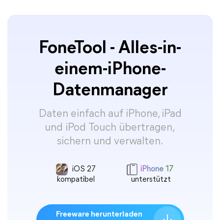
FoneTool - Alles-in-
einem-iPhone-
Datenmanager
Daten einfach auf iPhone, iPad
und iPod Touch übertragen,
sichern und verwalten.
iOS 27
iPhone 17
kompatibel
unterstützt
Freeware herunterladen