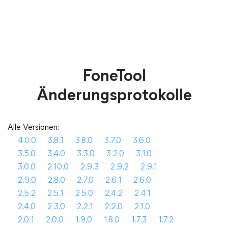
FoneTool
Änderungsprotokolle
Alle Versionen:
4.0.0
3.8.1
3.8.0
3.7.0
3.6.0
3.5.0
3.4.0
3.3.0
3.2.0
3.1.0
3.0.0
2.10.0
2.9.3
2.9.2
2.9.1
2.9.0
2.8.0
2.7.0
2.6.1
2.6.0
2.5.2
2.5.1
2.5.0
2.4.2
2.4.1
2.4.0
2.3.0
2.2.1
2.2.0
2.1.0
2.0.1
2.0.0
1.9.0
1.8.0
1.7.3
1.7.2