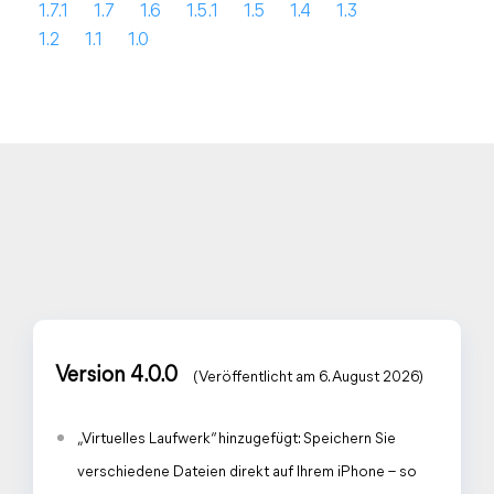
1.7.1
1.7
1.6
1.5.1
1.5
1.4
1.3
1.2
1.1
1.0
Version 4.0.0
(Veröffentlicht am 6. August 2026)
„Virtuelles Laufwerk“ hinzugefügt: Speichern Sie
verschiedene Dateien direkt auf Ihrem iPhone – so