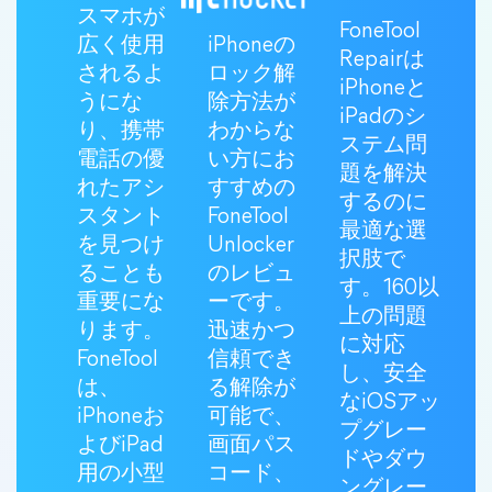
スマホが
FoneTool
広く使用
iPhoneの
Repairは
されるよ
ロック解
iPhoneと
うにな
除方法が
iPadのシ
り、携帯
わからな
ステム問
電話の優
い方にお
題を解決
れたアシ
すすめの
するのに
スタント
FoneTool
最適な選
を見つけ
Unlocker
択肢で
ることも
のレビュ
す。160以
重要にな
ーです。
上の問題
ります。
迅速かつ
に対応
FoneTool
信頼でき
し、安全
は、
る解除が
なiOSアッ
iPhoneお
可能で、
プグレー
よびiPad
画面パス
ドやダウ
用の小型
コード、
ングレー