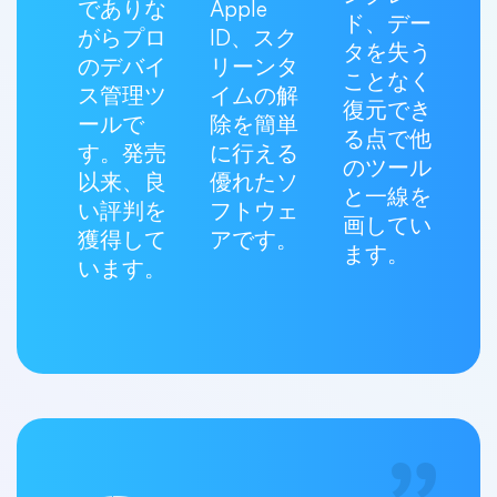
でありな
Apple
ド、デー
がらプロ
ID、スク
タを失う
のデバイ
リーンタ
ことなく
ス管理ツ
イムの解
復元でき
ールで
除を簡単
る点で他
す。発売
に行える
のツール
以来、良
優れたソ
と一線を
い評判を
フトウェ
画してい
獲得して
アです。
ます。
います。