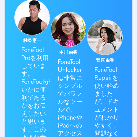
村松 憲一
FoneTool
中川 由香
Proを利用
菅原 由香
FoneTool
していま
Unlocker
FoneTool
す。
は非常に
Repairを
FoneToolが
シンプル
使い始め
いかに便
でパワフ
ました
利である
ルなツー
が、ドキ
かをお伝
ルで、
ュメント
えしたい
iPhoneや
がわかり
と思いま
iPadへの
やすく、
す。この
アクセス
問題なく