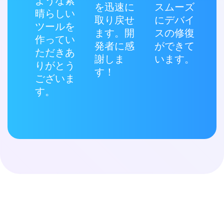
ような素
を迅速に
スムーズ
晴らしい
取り戻せ
にデバイ
ツールを
ます。開
スの修復
作ってい
発者に感
ができて
ただきあ
謝しま
います。
りがとう
す！
ございま
す。