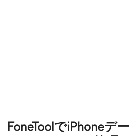
FoneToolでiPhoneデー