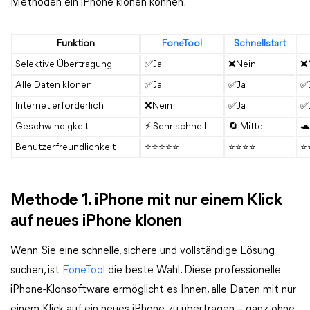
Methoden ein iPhone klonen können.
Funktion
FoneTool
Schnellstart
Selektive Übertragung
✅Ja
❌Nein
❌
Alle Daten klonen
✅Ja
✅Ja
✅
Internet erforderlich
❌Nein
✅Ja
✅
Geschwindigkeit
⚡ Sehr schnell
🔄 Mittel

Benutzerfreundlichkeit
⭐⭐⭐⭐⭐
⭐⭐⭐⭐
⭐
Methode 1. iPhone mit nur einem Klick
auf neues iPhone klonen
Wenn Sie eine schnelle, sichere und vollständige Lösung
suchen, ist
FoneTool
die beste Wahl. Diese professionelle
iPhone-Klonsoftware ermöglicht es Ihnen, alle Daten mit nur
einem Klick auf ein neues iPhone zu übertragen – ganz ohne