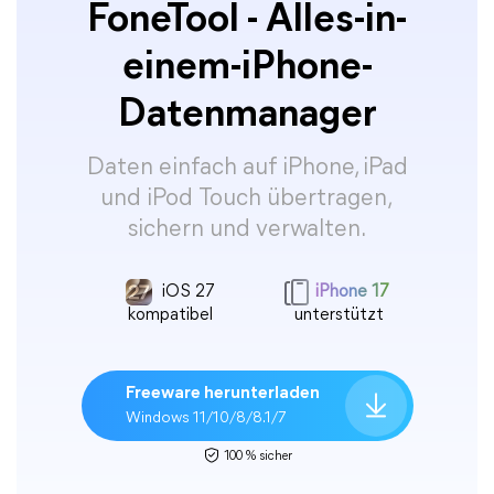
FoneTool - Alles-in-
einem-iPhone-
Datenmanager
Daten einfach auf iPhone, iPad
und iPod Touch übertragen,
sichern und verwalten.
iOS 27
iPhone 17
kompatibel
unterstützt
Freeware herunterladen
Windows 11/10/8/8.1/7
100 % sicher