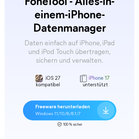
FoneTool - Alles-in-
einem-iPhone-
Datenmanager
Daten einfach auf iPhone, iPad
und iPod Touch übertragen,
sichern und verwalten.
iOS 27
iPhone 17
kompatibel
unterstützt
Freeware herunterladen
Windows 11/10/8/8.1/7
100 % sicher