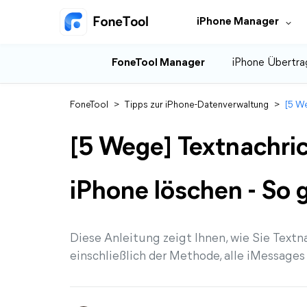
iPhone Manager
FoneTool Manager
iPhone Übertra
FoneTool
>
Tipps zur iPhone-Datenverwaltung
>
[5 We
[5 Wege] Textnachri
iPhone löschen - So 
Diese Anleitung zeigt Ihnen, wie Sie Text
einschließlich der Methode, alle iMessages