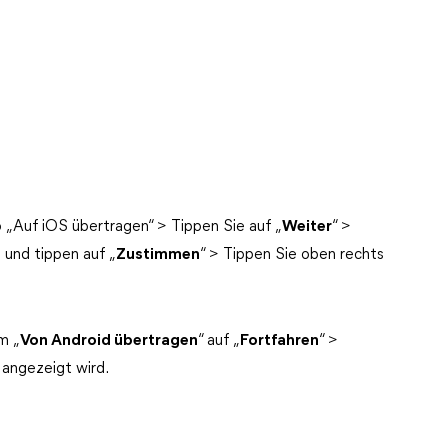
p „Auf iOS übertragen“ > Tippen Sie auf „
Weiter
“ >
und tippen auf „
Zustimmen
“ > Tippen Sie oben rechts
m „
Von Android übertragen
“ auf „
Fortfahren
“ >
 angezeigt wird.