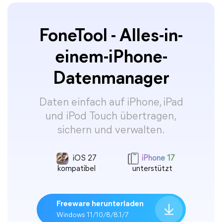
FoneTool - Alles-in-
einem-iPhone-
Datenmanager
Daten einfach auf iPhone, iPad
und iPod Touch übertragen,
sichern und verwalten.
iOS 27
iPhone 17
kompatibel
unterstützt
Freeware herunterladen
Windows 11/10/8/8.1/7