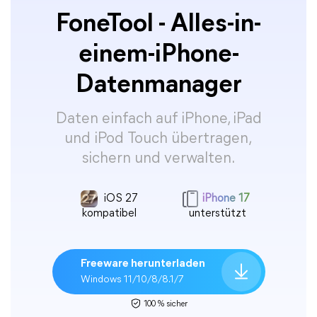
FoneTool - Alles-in-
einem-iPhone-
Datenmanager
Daten einfach auf iPhone, iPad
und iPod Touch übertragen,
sichern und verwalten.
iOS 27
iPhone 17
kompatibel
unterstützt
Freeware herunterladen
Windows 11/10/8/8.1/7
100 % sicher