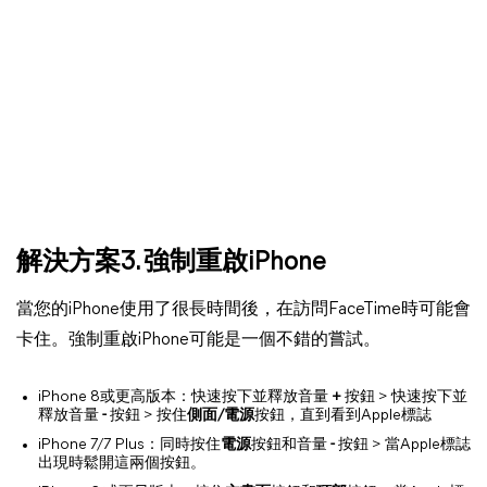
解決方案3. 強制重啟iPhone
當您的iPhone使用了很長時間後，在訪問FaceTime時可能會
卡住。強制重啟iPhone可能是一個不錯的嘗試。
iPhone 8或更高版本：快速按下並釋放音量
+
按鈕 > 快速按下並
釋放音量
-
按鈕 > 按住
側面/電源
按鈕，直到看到Apple標誌
iPhone 7/7 Plus：同時按住
電源
按鈕和音量
-
按鈕 > 當Apple標誌
出現時鬆開這兩個按鈕。