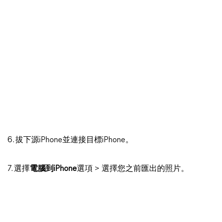
6. 拔下源iPhone並連接目標iPhone。
7. 選擇
電腦到iPhone
選項 > 選擇您之前匯出的照片。