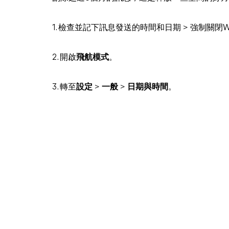
1. 檢查並記下訊息發送的時間和日期 > 強制關閉Wh
2. 開啟
飛航模式
。
3. 轉至
設定
>
一般
>
日期與時間
。