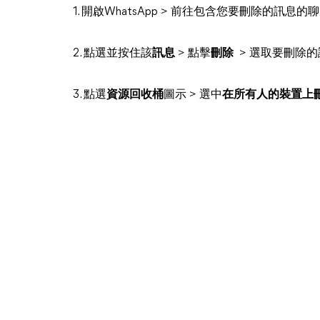
1. 開啟WhatsApp > 前往包含您要刪除的訊息的
2. 點選並按住該
訊息
> 點擊
刪除
> 選取要刪除的
3. 點選
資源回收桶
圖示 > 選中
在所有人的裝置上