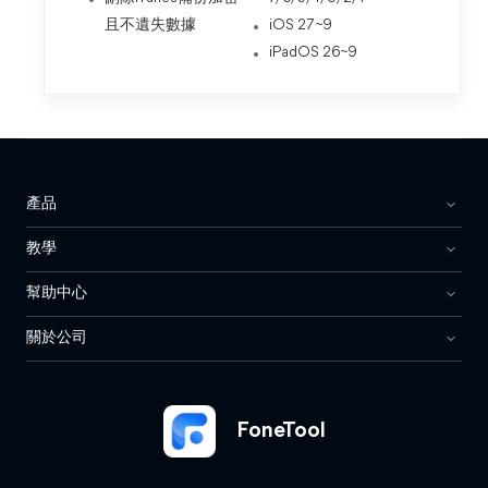
且不遺失數據
iOS 27~9
iPadOS 26~9
產品
教學
幫助中心
關於公司
FoneTool