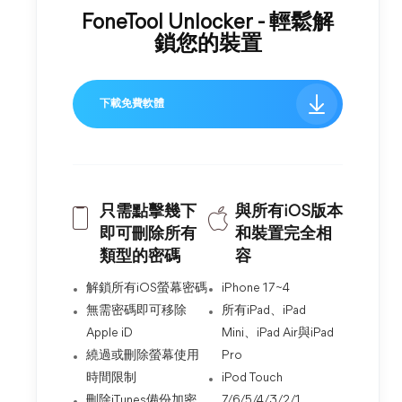
FoneTool Unlocker - 輕鬆解
鎖您的裝置
下載免費軟體
只需點擊幾下
與所有iOS版本
即可刪除所有
和裝置完全相
類型的密碼
容
解鎖所有iOS螢幕密碼
iPhone 17~4
無需密碼即可移除
所有iPad、iPad
Apple iD
Mini、iPad Air與iPad
繞過或刪除螢幕使用
Pro
時間限制
iPod Touch
刪除iTunes備份加密
7/6/5/4/3/2/1