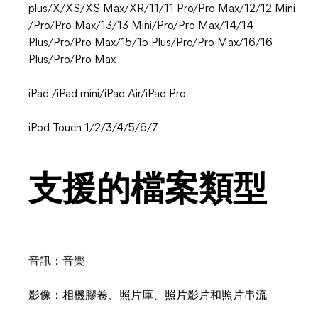
plus/X/XS/XS Max/XR/11/11 Pro/Pro Max/12/12 Mini
/Pro/Pro Max/13/13 Mini/Pro/Pro Max/14/14
Plus/Pro/Pro Max/15/15 Plus/Pro/Pro Max/16/16
Plus/Pro/Pro Max
iPad /iPad mini/iPad Air/iPad Pro
iPod Touch 1/2/3/4/5/6/7
支援的檔案類型
音訊：音樂
影像：相機膠卷、照片庫、照片影片和照片串流