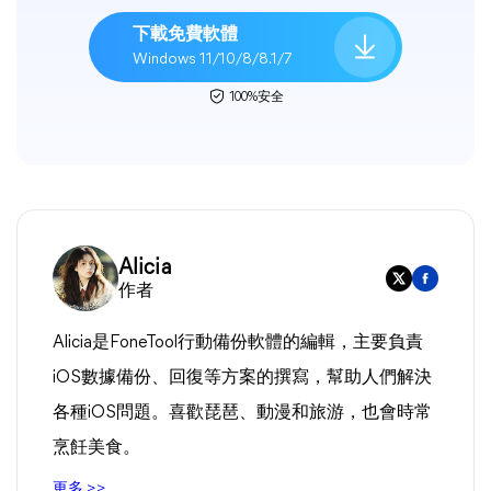
下載免費軟體
Windows 11/10/8/8.1/7
100%安全
Alicia
作者
Alicia是FoneTool行動備份軟體的編輯，主要負責
iOS數據備份、回復等方案的撰寫，幫助人們解決
各種iOS問題。喜歡琵琶、動漫和旅游，也會時常
烹飪美食。
更多 >>