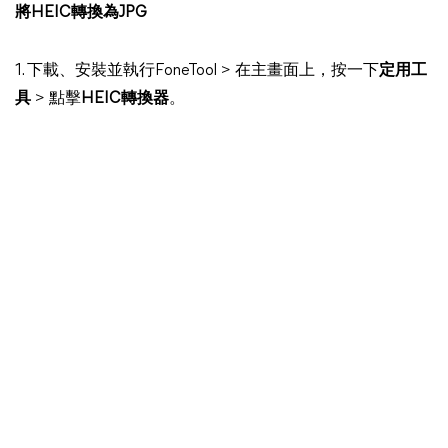
將HEIC轉換為JPG
1. 下載、安裝並執行FoneTool > 在主畫面上，按一下
定用工
具
> 點擊
HEIC轉換器
。