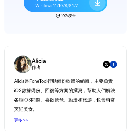
Windows 11/10/8/8.1/7
100%安全
Alicia
作者
Alicia是FoneTool行動備份軟體的編輯，主要負責
iOS數據備份、回復等方案的撰寫，幫助人們解決
各種iOS問題。喜歡琵琶、動漫和旅游，也會時常
烹飪美食。
更多 >>