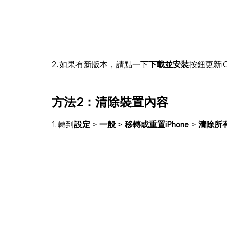
2. 如果有新版本，請點一下
下載並安裝
按鈕更新i
方法2：清除裝置內容
1. 轉到
設定
>
一般
>
移轉或重置iPhone
>
清除所