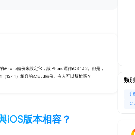
hone備份來設定它，該iPhone運作iOS 13.2。但是，
2.4.1）相容的iCloud備份。有人可以幫忙嗎？
類別
手
iC
份與iOS版本相容？