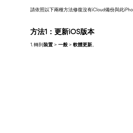
請依照以下兩種方法修復沒有iCloud備份與此iPh
方法1：更新iOS版本
1. 轉到
裝置
>
一般
>
軟體更新
。