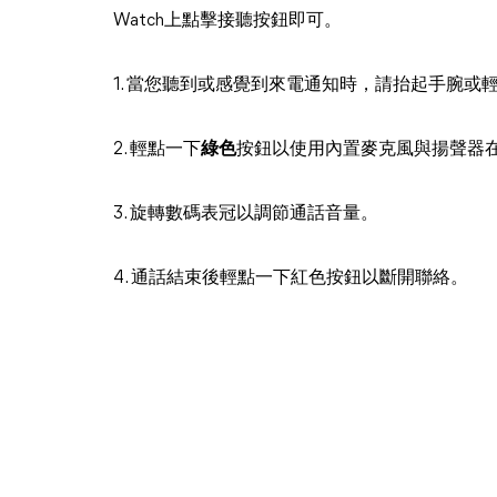
Watch上點擊接聽按鈕即可。
1. 當您聽到或感覺到來電通知時，請抬起手腕或
2. 輕點一下
綠色
按鈕以使用內置麥克風與揚聲器在A
3. 旋轉數碼表冠以調節通話音量。
4. 通話結束後輕點一下紅色按鈕以斷開聯絡。