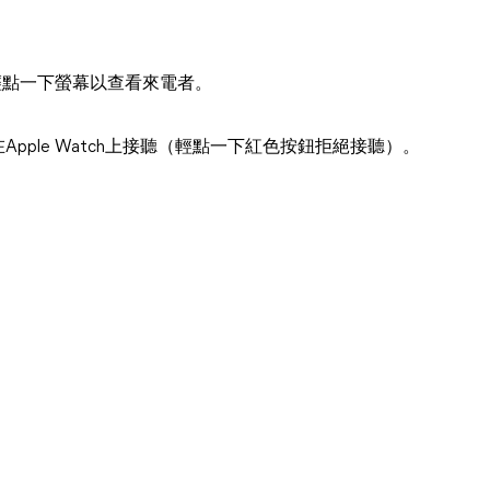
輕點一下螢幕以查看來電者。
pple Watch上接聽（輕點一下紅色按鈕拒絕接聽）。