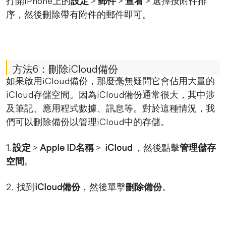
打開iPhone上的
設定
>
郵件
>
查看
> 選擇按附件排
序，然後刪除帶有附件的郵件即可。
方法6：刪除iCloud備份
如果啟用iCloud備份，那麼毫無疑問它會佔用大量的
iCloud存儲空間。因為iCloud備份通常很大，其中涉
及筆記、應用程式數據、訊息等。對於這種情況，我
們可以刪除備份以管理iCloud中的存儲。
1.
設定
>
Apple ID名稱
>
iCloud
，然後點擊
管理儲存
空間
。
2. 找到
iCloud備份
，然後單擊
刪除備份
。