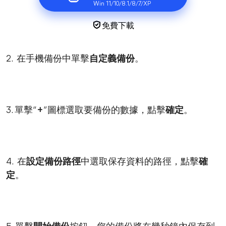
Win 11/10/8.1/8/7/XP
免費下載
2. 在手機備份中單擊
自定義備份
。
3. 單擊“
+
”圖標選取要備份的數據，點擊
確定
。
4. 在
設定備份路徑
中選取保存資料的路徑，點擊
確
定
。