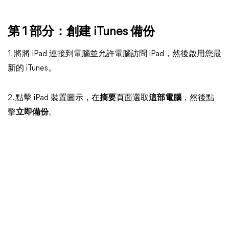
第 1 部分：創建 iTunes 備份
1. 將將 iPad 連接到電腦並允許電腦訪問 iPad，然後啟用您最
新的 iTunes。
2. 點擊 iPad 裝置圖示，在
摘要
頁面選取
這部電腦
，然後點
擊
立即備份
。