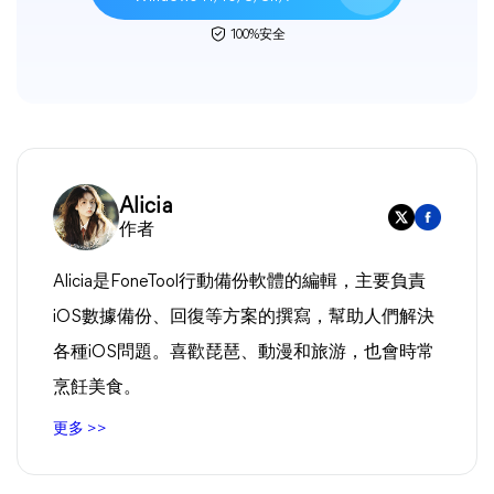
100%安全
Alicia
作者
Alicia是FoneTool行動備份軟體的編輯，主要負責
iOS數據備份、回復等方案的撰寫，幫助人們解決
各種iOS問題。喜歡琵琶、動漫和旅游，也會時常
烹飪美食。
更多 >>