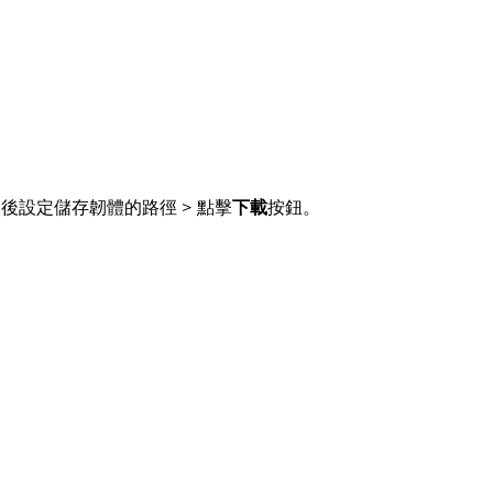
然後設定儲存韌體的路徑 > 點擊
下載
按鈕。