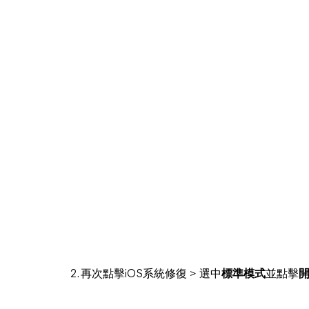
2. 再次點擊iOS系統修復 > 選中
標準模式
並點擊