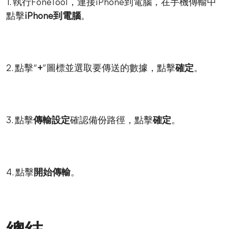
1. 執行FoneTool，連接iPhone到電腦，在手機傳輸中
點擊
iPhone到電腦
。
2. 點擊“
+
”圖標並選取要傳送的數據，點擊
確定
。
3. 點擊
傳輸設定
確認備份路徑，點擊
確定
。
4. 點擊
開始傳輸
。