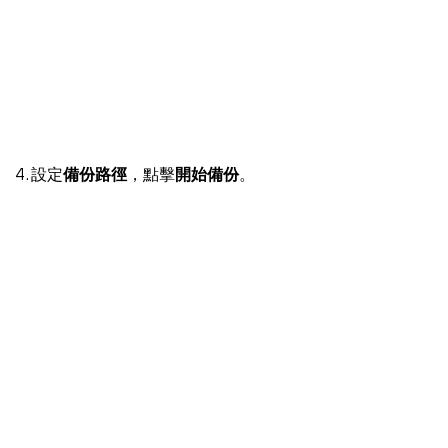
4. 設定
備份路徑
，點擊
開始備份
。