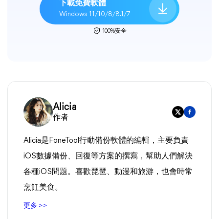
下載免費軟體
Windows 11/10/8/8.1/7
100%安全
Alicia
作者
Alicia是FoneTool行動備份軟體的編輯，主要負責
iOS數據備份、回復等方案的撰寫，幫助人們解決
各種iOS問題。喜歡琵琶、動漫和旅游，也會時常
烹飪美食。
更多 >>