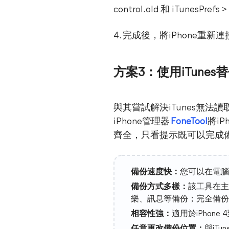
control.old 和 iTunesPrefs 
4. 完成後，將iPhone重
方案3：使用iTunes
與其嘗試解決iTunes無法讀
iPhone管理器
FoneTool
將i
齊全，只看提示既可以完成
備份速度快：
您可以在電腦
備份方式多樣：
該工具在主
樂、訊息等備份；完全備份，
相容性強：
適用於iPhone 