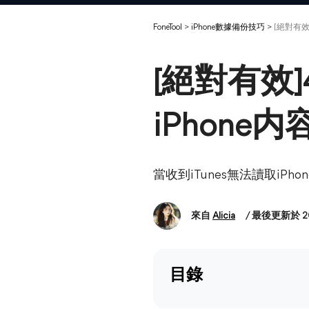
FoneTool
>
iPhone數據備份技巧
>
[絕對有效
[絕對有效]
iPhone
當收到iTunes無法讀取i
來自
Alicia
/ 最後更新於 2
目錄