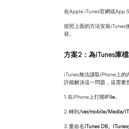
在Apple iTunes官網或App
按照上面的方法安裝iTunes後
容。
方案2：為iTunes
iTunes無法讀取iPhon
許能解決這一問題，這需要您
1. 在iPhone上打開
iFile
。
2. 轉到
/var/mobile/Media/i
3. 重命名
iTunes DB、iTun