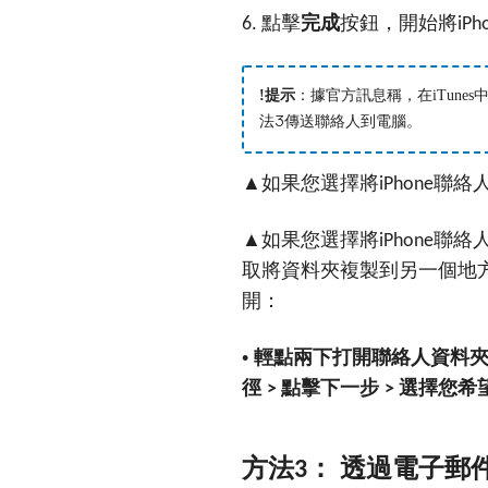
點擊
完成
按鈕，開始將
6.
iPh
!提示
：據官方訊息稱，在iTunes
法3傳送聯絡人到電腦。
▲如果您選擇將
聯絡
iPhone
▲如果您選擇將
聯絡
iPhone
取將資料夾複製到另一個地方
開：
• 輕點兩下打開聯絡人資料
徑
點擊下一步
選擇您希
>
>
方法
： 透過電子郵
3