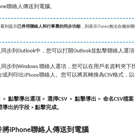
聯絡人傳送到電腦。
one
中看到提示
已停用聯絡人和行事曆的同步功能
，則表示iTunes無法在備
人同步到
中，您可以打開
並點擊聯絡人選項
Outlook
Outlook
人同步到
聯絡人選項，您可以在用戶名資料夾下
Windows
或列印出iPhone聯絡人。您可以將其轉換為
格式，以
CSV
夾
點擊導出選項
選擇
點擊導出
命名
檔
>
>
CSV >
>
CSV
望導出的字段
點擊完成。
>
件將
聯絡人傳送到電腦
iPhone