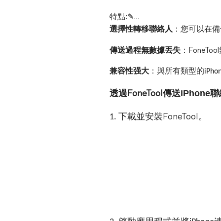
特點:✎...
選擇性轉移聯絡人
：您可以在備
傳送過程無數據丟失
：
FoneTool
兼容性强大
：與所有類型的
iPho
透過
傳送
iPhone
聯
FoneTool
下載並安裝
。
1.
FoneTool