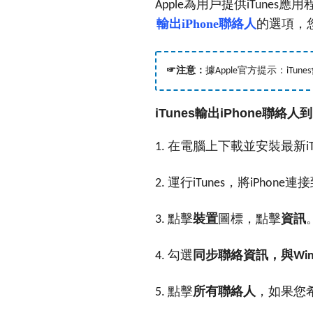
為用戶提供
應用
Apple
iTunes
輸出iPhone聯絡人
的選項，
☞注意：
據
官方提示：
Apple
iTunes
iTunes輸
出
iPhone
聯絡人到
在電腦上下載並安裝最新
1.
i
運行
，將
連接
2.
iTunes
iPhone
點擊
裝置
圖標，點擊
資訊
3.
勾選
同步聯絡資訊，與
4.
Win
點擊
所有聯絡人
，如果您
5.