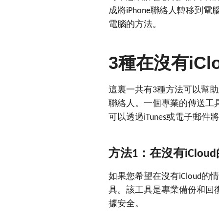
成將
聯絡人轉移到電
iPhone
電腦的方法。
3
iCl
種在沒有
這裏一共有
種方法可以幫助
3
聯絡人。一個專業的傳送工
可以透過
或電子郵件將
iTunes
方法
：在沒有
1
iCloud
如果您希望在沒有
的情
iCloud
具。該工具是專業備份和回
據安全。