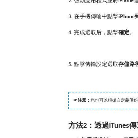
啓動應用程式並將
2.
iPhone
點擊
iPhon
3. 在手機傳輸中
完成選取后，點擊
確定
。
4.
選取
存儲路
5. 點擊傳輸設定
☞注意：
您也可以根據自定義備份
方法
：透過
傳
2
iTunes