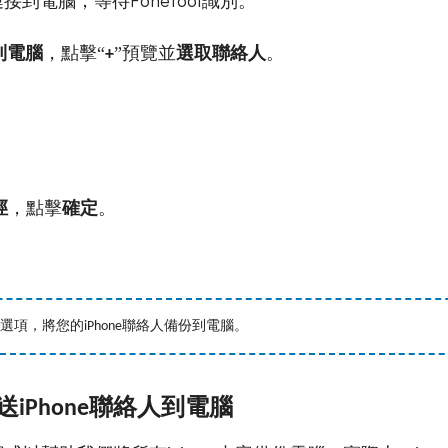
連接到電腦，等待
識別。
FoneTool
e到電腦
，點擊“
”預覽並
選取聯絡人
。
+
徑
，點擊
確定
。
選項，將您的
聯絡人備份到電腦。
iPhone
送
聯絡人到電腦
iPhone