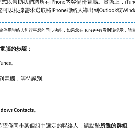
程式以幫助我們將所有
内容備份電腦。實際上，
iPhone
iTun
您可以根據需求選取將
聯絡人導出到
或
iPhone
Outlook
Wind
會停用聯絡人和行事曆的同步功能，如果您在
中有看到該提示，請
iTunes
電腦的步驟：
。
Tunes
到電腦，等待識別。
。
。
dows Contacts
希望僅同步某個組中選定的聯絡人，請點擊
所選的群組
。