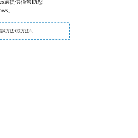
還提供僅幫助您
es
。
ows
嘗試方法
或方法
。
1
3