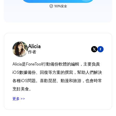
100%安全
Alicia
作者
Alicia是FoneTool行動備份軟體的編輯，主要負責
iOS數據備份、回復等方案的撰寫，幫助人們解決
各種iOS問題。喜歡琵琶、動漫和旅游，也會時常
烹飪美食。
更多 >>