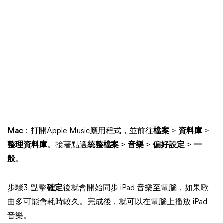
Mac
：打開Apple Music應用程式，並前往
檔案
>
資料庫
>
整理資料庫
。接著點選
統整檔案
>
音樂
>
偏好設定
>
一
般
。
步驟3. 點擊
確定
後就會開始同步 iPad 音樂至電腦，如果歌
曲多可能會耗時較久。完成後，就可以在電腦上播放 iPad
音樂。