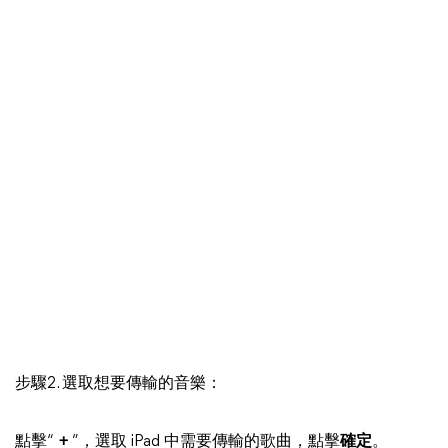
步驟2. 選取想要傳輸的音樂：
點擊“
+
”，選取 iPad 中需要傳輸的歌曲，點擊
確定
。