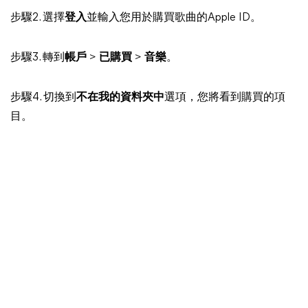
步驟2. 選擇
登入
並輸入您用於購買歌曲的Apple ID。
步驟3. 轉到
帳戶
>
已購買
>
音樂
。
步驟4. 切換到
不在我的資料夾中
選項，您將看到購買的項
目。