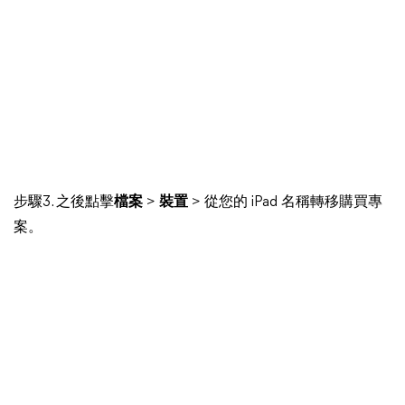
步驟3. 之後點擊
檔案
>
裝置
> 從您的 iPad 名稱轉移購買專
案。