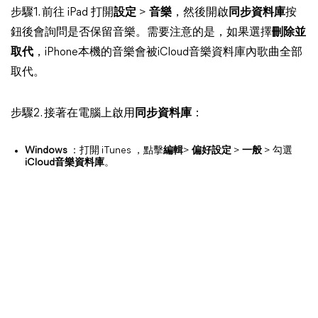
步驟1. 前往 iPad 打開
設定
>
音樂
，然後開啟
同步資料庫
按
鈕後會詢問是否保留音樂。需要注意的是，如果選擇
刪除並
取代
，iPhone本機的音樂會被iCloud音樂資料庫內歌曲全部
取代。
步驟2. 接著在電腦上啟用
同步資料庫
：
Windows
：打開 iTunes ，點擊
編輯
>
偏好設定
>
一般
> 勾選
iCloud音樂資料庫
。