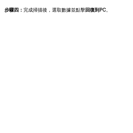
步驟四：
完成掃描後，選取數據並點擊
回復到PC
。