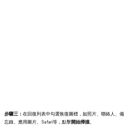
步驟三：
在回復列表中勾選恢復圖標，如照片、聯絡人、備
忘錄、應用圖片、Safari等，點擊
開始掃描
。