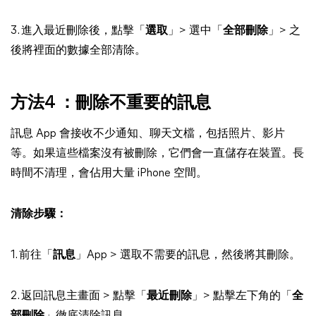
3. 進入最近刪除後，點擊「
選取
」> 選中「
全部刪除
」> 之
後將裡面的數據全部清除。
方法4 ：刪除不重要的訊息
訊息 App 會接收不少通知、聊天文檔，包括照片、影片
等。如果這些檔案沒有被刪除，它們會一直儲存在裝置。長
時間不清理，會佔用大量 iPhone 空間。
清除步驟：
1. 前往「
訊息
」App > 選取不需要的訊息，然後將其刪除。
2. 返回訊息主畫面 > 點擊「
最近刪除
」> 點擊左下角的「
全