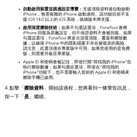
自動啟用裝置並跳過設定導覽：
支援清除資料後自動啟動
iPhone，無需複雜的 iPhone 啟動過程。該功能目前不支
援 iOS 14.0 以上的 iOS 系統，後續版本將支援。
啟用深度擦除技術：
如果不勾選該選項，FoneTool 會將
iPhone 回復為原廠設定，但不保證資料不會被回復。如果
勾選該選項，FoneTool 將多次深度清除、覆蓋和擦除數
據，以確保 iPhone 中的隱私檔案不存在被復原的風險。
請注意，此選項僅在專業版中可用。如果您使用的是免費
版，則需要升級至專業版。
Apple ID 和密碼會被記住，即使打開“尋找我的 iPhone”也
執行擦除數據：如果勾選此選項，即使在“尋找我的
iPhone”功能下，也不需要輸入當前的 Apple ID 和密碼來
擦除手機已啟用。
4. 點擊「
擦除資料
」開始該過程，您將看到一條警告訊息，
按一下「
是
」繼續。