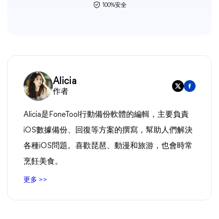
100%安全
Alicia
作者
Alicia是FoneTool行動備份軟體的編輯，主要負責
iOS數據備份、回復等方案的撰寫，幫助人們解決
各種iOS問題。喜歡琵琶、動漫和旅游，也會時常
烹飪美食。
更多 >>