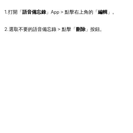
1. 打開「
語音備忘錄
」App > 點擊右上角的「
編輯
」。
2. 選取不要的語音備忘錄 > 點擊「
刪除
」按鈕。