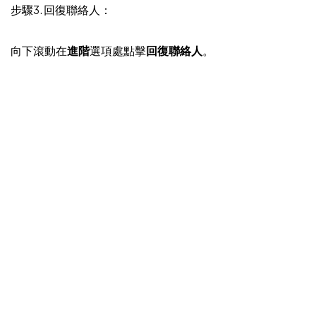
步驟3. 回復聯絡人：
向下滾動在
進階
選項處點擊
回復聯絡人
。