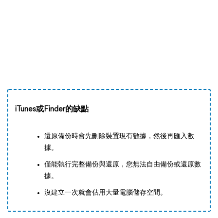
iTunes或Finder的缺點
還原備份時會先刪除裝置現有數據，然後再匯入數
據。
僅能執行完整備份與還原，您無法自由備份或還原數
據。
沒建立一次就會佔用大量電腦儲存空間。