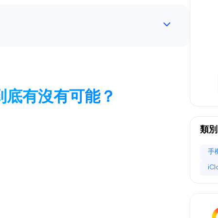
援到底有沒有可能？
類別
手
iC