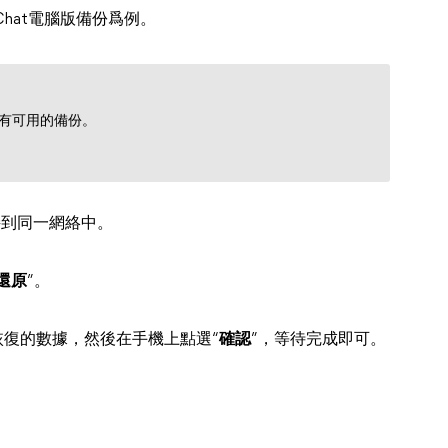
Chat電腦版備份爲例。
您有可用的備份。
接到同一網絡中。
還原
”。
恢復的數據，然後在手機上點選“
確認
”，等待完成即可。