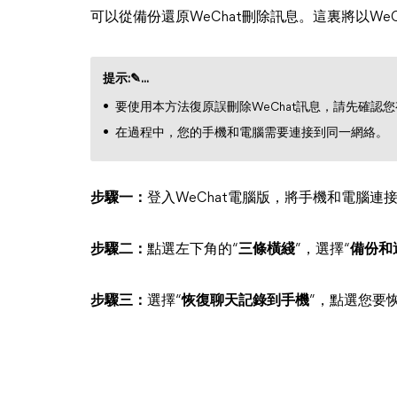
可以從備份還原WeChat刪除訊息。這裏將以We
提示:✎...
要使用本方法復原誤刪除WeChat訊息，請先確認
在過程中，您的手機和電腦需要連接到同一網絡。
步驟一：
登入WeChat電腦版，將手機和電腦連
步驟二：
點選左下角的“
三條橫綫
”，選擇“
備份和
步驟三：
選擇“
恢復聊天記錄到手機
”，點選您要