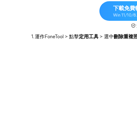
下載免費
Win 11/10/8
1. 運作FoneTool > 點擊
定用工具
> 選中
刪除重複