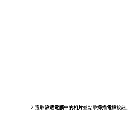
2. 選取
篩選電腦中的相片
並點擊
掃描電腦
按鈕。