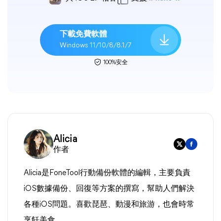
下載免費軟體
Windows 11/10/8/8.1/7
100%安全
Alicia
作者
Alicia是FoneTool行動備份軟體的編輯，主要負責
iOS數據備份、回復等方案的撰寫，幫助人們解決
各種iOS問題。喜歡琵琶、動漫和旅游，也會時常
烹飪美食。