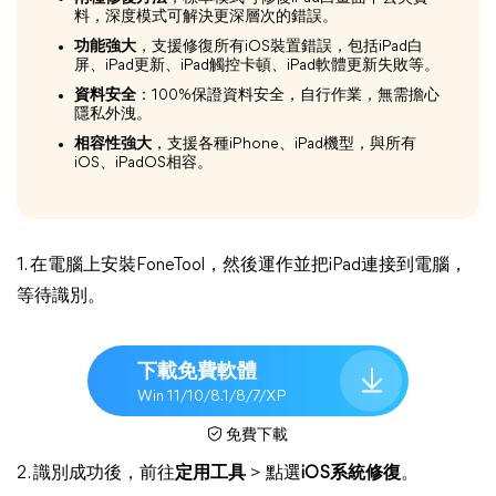
料，深度模式可解決更深層次的錯誤。
功能強大
，支援修復所有iOS裝置錯誤，包括iPad白
屏、iPad更新、iPad觸控卡頓、iPad軟體更新失敗等。
資料安全
：100%保證資料安全，自行作業，無需擔心
隱私外洩。
相容性強大
，支援各種iPhone、iPad機型，與所有
iOS、iPadOS相容。
1. 在電腦上安裝FoneTool，然後運作並把iPad連接到電腦，
等待識別。
下載免費軟體
Win 11/10/8.1/8/7/XP
免費下載
2. 識別成功後，前往
定用工具
> 點選
iOS系統修復
。