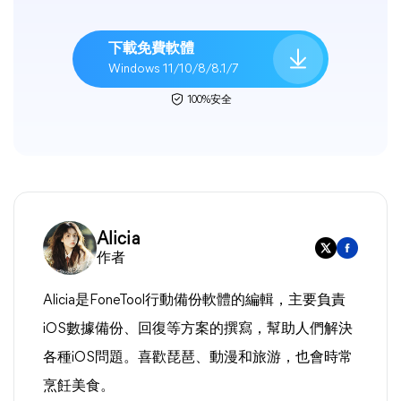
下載免費軟體
Windows 11/10/8/8.1/7
100%安全
Alicia
作者
Alicia是FoneTool行動備份軟體的編輯，主要負責
iOS數據備份、回復等方案的撰寫，幫助人們解決
各種iOS問題。喜歡琵琶、動漫和旅游，也會時常
烹飪美食。