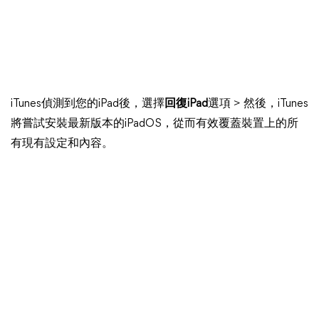
iTunes偵測到您的iPad後，選擇
回復iPad
選項 > 然後，iTunes
將嘗試安裝最新版本的iPadOS，從而有效覆蓋裝置上的所
有現有設定和內容。