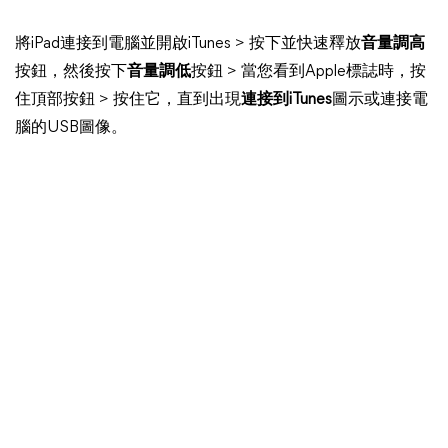
將iPad連接到電腦並開啟iTunes > 按下並快速釋放
音量調高
按鈕，然後按下
音量調低
按鈕 > 當您看到Apple標誌時，按
住頂部按鈕 > 按住它，直到出現
連接到iTunes
圖示或連接電
腦的USB圖像。