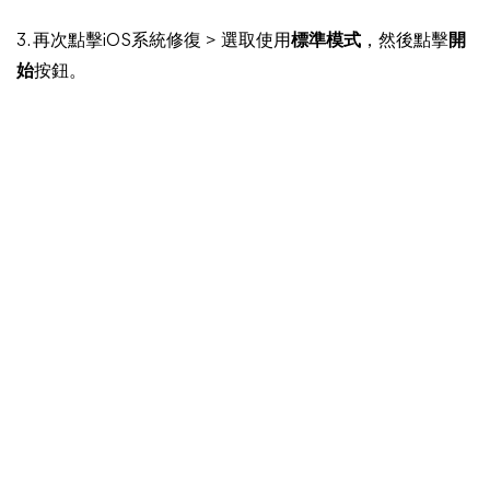
3. 再次點擊iOS系統修復 > 選取使用
標準模式
，然後點擊
開
始
按鈕。