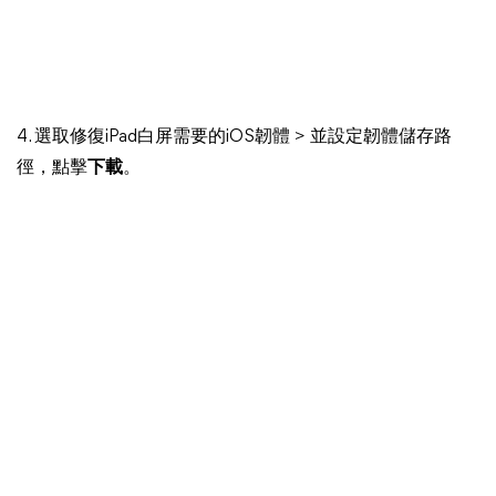
4. 選取修復iPad白屏需要的iOS韌體 > 並設定韌體儲存路
徑，點擊
下載
。