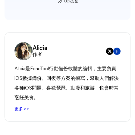
100%安全
Alicia
作者
Alicia是FoneTool行動備份軟體的編輯，主要負責
iOS數據備份、回復等方案的撰寫，幫助人們解決
各種iOS問題。喜歡琵琶、動漫和旅游，也會時常
烹飪美食。
更多 >>