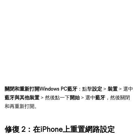
關閉和重新打開Windows PC藍牙
：點擊
設定
>
裝置
> 選中
藍牙與其他裝置
> 然後點一下
開始
> 選中
藍牙
，然後關閉
和再重新打開。
修復 2：在iPhone上重置網路設定