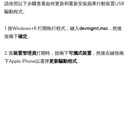
請依照以下步驟查看如何更新和重新安裝蘋果行動裝置USB
驅動程式。
1. 按Windows+R 打開執行程式，鍵入
devmgmt.msc
，然後
按兩下
確定
。
2. 當
裝置管理員
打開時，按兩下
可攜式裝置
，然後右鍵按兩
下Apple iPhone以選擇
更新驅動程式
。