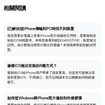
相關閱讀
[已解決]從iPhone傳輸到PC時找不到裝置
當您需要在電腦上查看iPhone照片或備份它們時，需要復制並
粘貼DCIM檔案夾。有時您會看到錯誤0x80070141：裝置無法
訪問。為什麼無法將照片匯出到電腦？本指南將幫助您解決問
題。
修復iOS無法安裝的6種方式？
最新的iOS給iPhone用戶帶來了很多驚喜。但是您可能無法安
裝和更新iOS。不用擔心，您可以閱讀本文以瞭解如何輕鬆修
復它。
如何從Windows將iPhone照片備份到外接硬碟