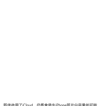
即使啟用了iCloud，仍舊會發生iPhone照片佔容量的可能。