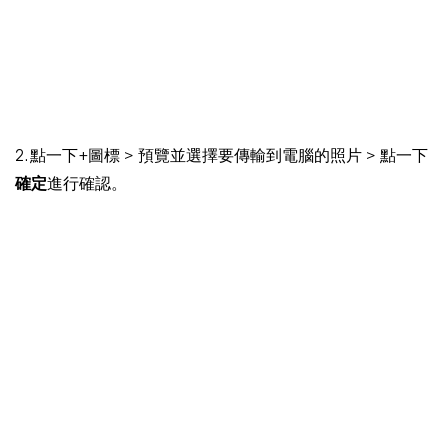
2. 點一下+圖標 > 預覽並選擇要傳輸到電腦的照片 > 點一下
確定
進行確認。