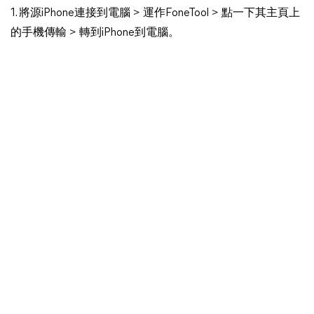
1. 將源iPhone連接到電腦 > 運作FoneTool > 點一下其主頁上
的手機傳輸 > 轉到iPhone到電腦。