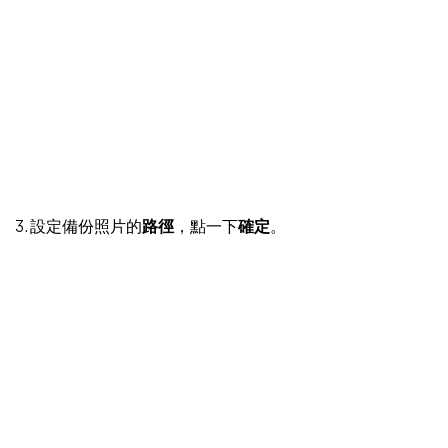
3. 設定備份照片的
路徑
，點一下
確定
。