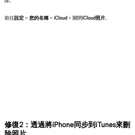
除。
前往
設定
>
您的名稱
>
iCloud
> 關閉
iCloud照片
。
修復2：透過將iPhone同步到iTunes來刪
除照片