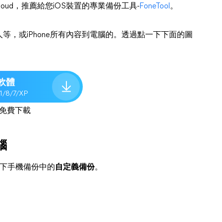
iCloud，推薦給您iOS裝置的專業備份工具-
FoneTool
。
，或iPhone所有內容到電腦的。透過點一下下面的圖
軟體
.1/8/7/XP
免費下載
腦
後點一下手機備份中的
自定義備份
。