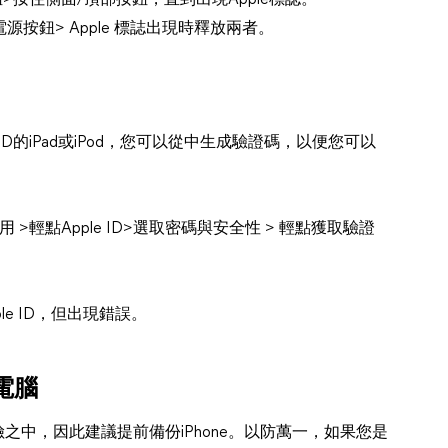
按住側面/頂部按鈕，直到出現Apple標誌。
按鈕> Apple 標誌出現時釋放兩者。
 ID的iPad或iPod，您可以從中生成驗證碼，以便您可以
>輕點Apple ID>選取密碼與安全性 > 輕點獲取驗證
le ID，但出現錯誤。
電腦
險之中，因此建議提前備份iPhone。以防萬一，如果您是