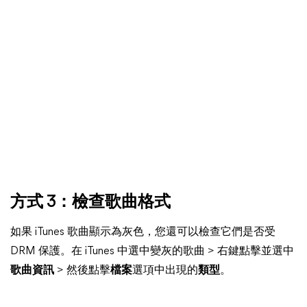
方式 3：檢查歌曲格式
如果 iTunes 歌曲顯示為灰色，您還可以檢查它們是否受
DRM 保護。在 iTunes 中選中變灰的歌曲 > 右鍵點擊並選中
歌曲資訊
> 然後點擊
檔案
選項中出現的
類型
。