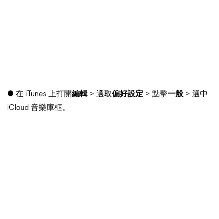
● 在 iTunes 上打開
編輯
> 選取
偏好設定
> 點擊
一般
> 選中
iCloud 音樂庫框。