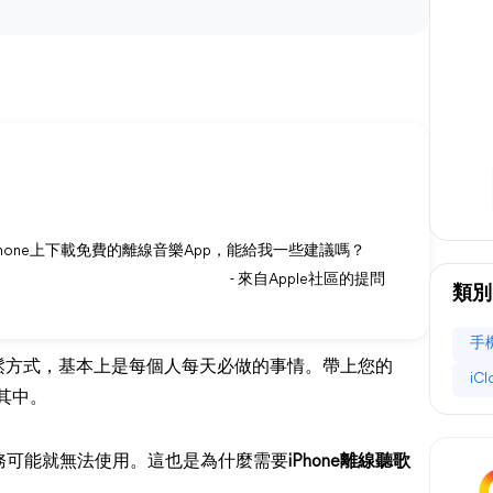
one上下載免費的離線音樂App，能給我一些建議嗎？
- 來自Apple社區的提問
類別
手
放鬆方式，基本上是每個人每天必做的事情。帶上您的
iC
浸其中。
務可能就無法使用。這也是為什麼需要
iPhone離線聽歌