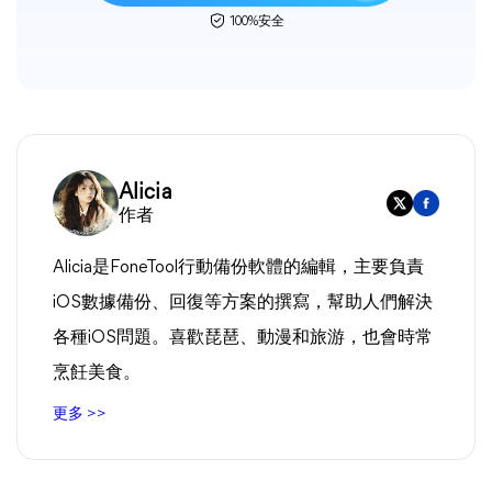
100%安全
Alicia
作者
Alicia是FoneTool行動備份軟體的編輯，主要負責
iOS數據備份、回復等方案的撰寫，幫助人們解決
各種iOS問題。喜歡琵琶、動漫和旅游，也會時常
烹飪美食。
更多 >>