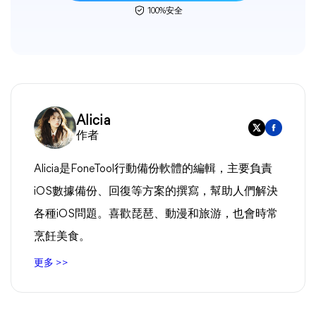
100%安全
Alicia
作者
Alicia是FoneTool行動備份軟體的編輯，主要負責
iOS數據備份、回復等方案的撰寫，幫助人們解決
各種iOS問題。喜歡琵琶、動漫和旅游，也會時常
烹飪美食。
更多 >>