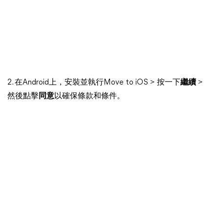
2. 在Android上，安裝並執行Move to iOS > 按一下
繼續
>
然後點擊
同意
以確保條款和條件。