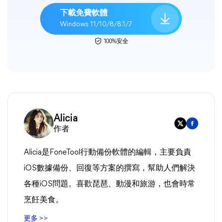
下載免費軟體
Windows 11/10/8/8.1/7
100%安全
Alicia
作者
Alicia是FoneTool行動備份軟體的編輯，主要負責
iOS數據備份、回復等方案的撰寫，幫助人們解決
各種iOS問題。喜歡琵琶、動漫和旅游，也會時常
烹飪美食。
更多 >>