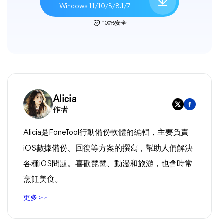
Windows 11/10/8/8.1/7
100%安全
Alicia
作者
Alicia是FoneTool行動備份軟體的編輯，主要負責
iOS數據備份、回復等方案的撰寫，幫助人們解決
各種iOS問題。喜歡琵琶、動漫和旅游，也會時常
烹飪美食。
更多 >>