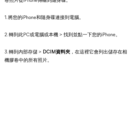
卷照片從iPhone傳輸到隨身碟。
1. 將您的iPhone和隨身碟連接到電腦。
2. 轉到此PC或電腦或本機 > 找到並點一下您的iPhone。
3. 轉到內部存儲 >
DCIM資料夾
，在這裡它會列出儲存在相
機膠卷中的所有照片。