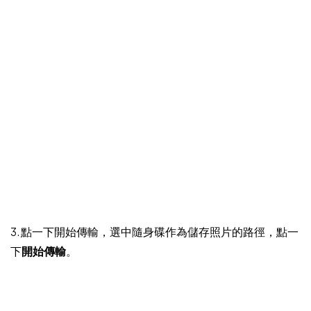
3. 點一下開始傳輸，選中隨身碟作為儲存照片的路徑，點一
下
開始傳輸
。