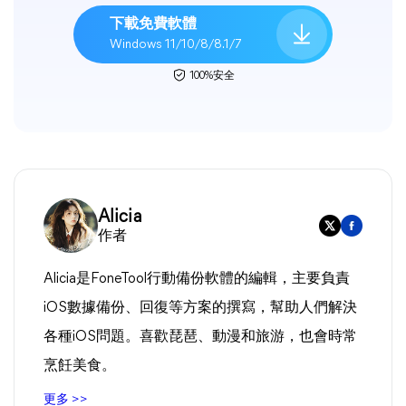
下載免費軟體
Windows 11/10/8/8.1/7
100%安全
Alicia
作者
Alicia是FoneTool行動備份軟體的編輯，主要負責
iOS數據備份、回復等方案的撰寫，幫助人們解決
各種iOS問題。喜歡琵琶、動漫和旅游，也會時常
烹飪美食。
更多 >>