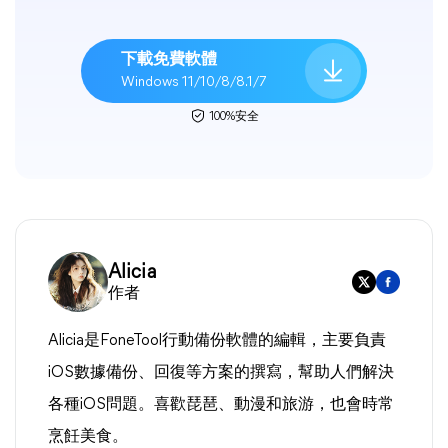
下載免費軟體
Windows 11/10/8/8.1/7
100%安全
Alicia
作者
Alicia是FoneTool行動備份軟體的編輯，主要負責
iOS數據備份、回復等方案的撰寫，幫助人們解決
各種iOS問題。喜歡琵琶、動漫和旅游，也會時常
烹飪美食。