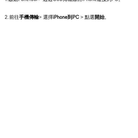
2. 前往
手機傳輸
> 選擇
iPhone到PC
> 點選
開始
。