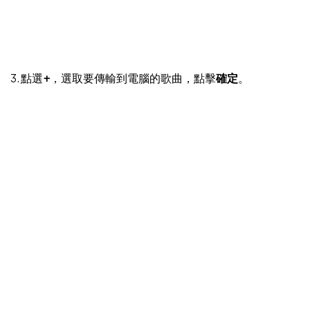
3. 點選
+
，選取要傳輸到電腦的歌曲，點擊
確定
。