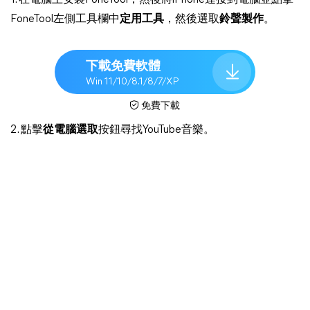
1. 在電腦上安裝FoneTool，然後將iPhone連接到電腦並點擊
FoneTool左側工具欄中
定用工具
，然後選取
鈴聲製作
。
下載免費軟體
Win 11/10/8.1/8/7/XP
免費下載
2. 點擊
從電腦選取
按鈕尋找YouTube音樂。