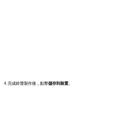
4. 完成鈴聲製作後，點擊
儲存到裝置
。