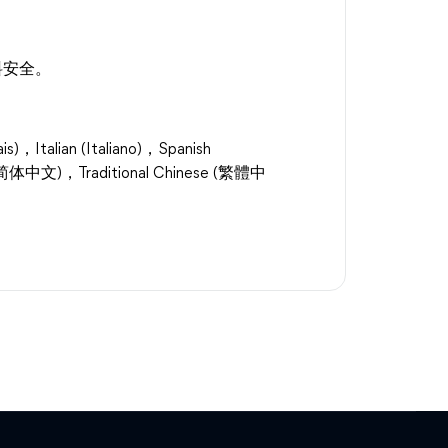
料安全。
，Italian (Italiano)，Spanish
se (简体中文)，Traditional Chinese (繁體中