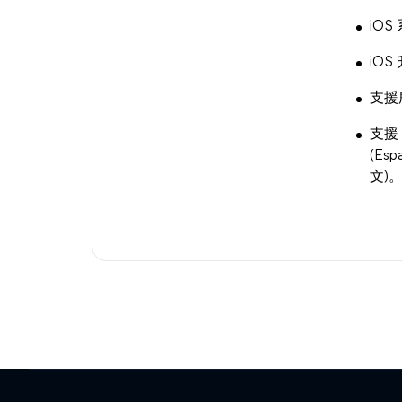
iO
iO
支援所
支援 E
(Esp
文)