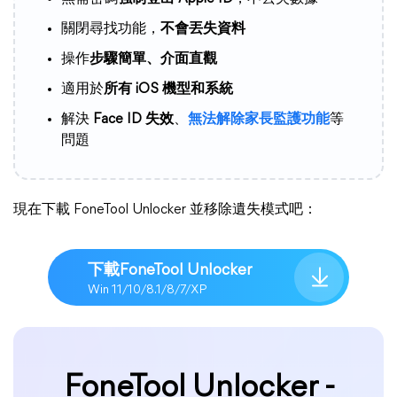
關閉尋找功能，
不會丟失資料
操作
步驟簡單、介面直觀
適用於
所有 iOS 機型和系統
解決
Face ID 失效
、
無法解除家長監護功能
等
問題
現在下載 FoneTool Unlocker 並移除遺失模式吧：
下載FoneTool Unlocker
Win 11/10/8.1/8/7/XP
FoneTool Unlocker -